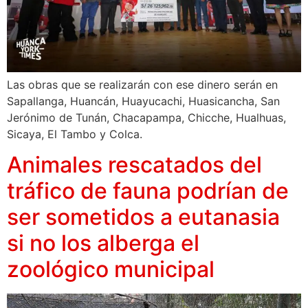
Las obras que se realizarán con ese dinero serán en
Sapallanga, Huancán, Huayucachi, Huasicancha, San
Jerónimo de Tunán, Chacapampa, Chicche, Hualhuas,
Sicaya, El Tambo y Colca.
Animales rescatados del
tráfico de fauna podrían de
ser sometidos a eutanasia
si no los alberga el
zoológico municipal