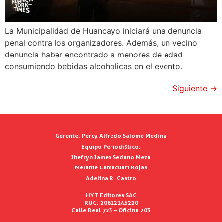
La Municipalidad de Huancayo iniciará una denuncia
penal contra los organizadores. Además, un vecino
denuncia haber encontrado a menores de edad
consumiendo bebidas alcoholicas en el evento.
Siguiente
→
Gerente:
Percy Alfredo Salomé Medina
Equipo Periodístico:
Jhefryn James Sedano Meza
Melanie Camacuari Rojas
Adelina R. Castro
HYT Editores SAC
RUC: 20612145220
Calle Real 723 – Oficina 203