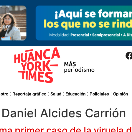
 otro
Reportaje gráfico
Salud
Educación
Policiales
Opinión
 Daniel Alcides Carrión
rma primer caso de la viruela