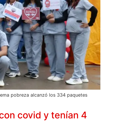
trema pobreza alcanzó los 334 paquetes
con covid y tenían 4