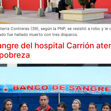
erra Contreras (39), según la PNP, se resistió a robo y le
do fue hallado muerto con tres disparos.
ngre del hospital Carrión ate
 pobreza