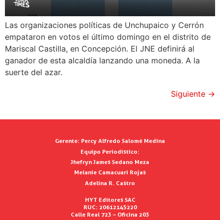
Las organizaciones políticas de Unchupaico y Cerrón
empataron en votos el último domingo en el distrito de
Mariscal Castilla, en Concepción. El JNE definirá al
ganador de esta alcaldía lanzando una moneda. A la
suerte del azar.
Siguiente
→
Gerente:
Percy Alfredo Salomé Medina
Equipo Periodístico:
Jhefryn James Sedano Meza
Melanie Camacuari Rojas
Adelina R. Castro
HYT Editores SAC
RUC: 20612145220
Calle Real 723 – Oficina 203