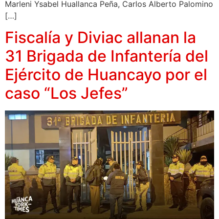
Marleni Ysabel Huallanca Peña, Carlos Alberto Palomino
[…]
Fiscalía y Diviac allanan la
31 Brigada de Infantería del
Ejército de Huancayo por el
caso “Los Jefes”