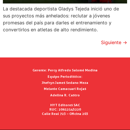
La destacada deportista Gladys Tejeda inició uno de
sus proyectos más anhelados: reclutar a jóvenes
promesas del país para darles el entrenamiento y
convertirlos en atletas de alto rendimiento.
Siguiente
→
Gerente:
Percy Alfredo Salomé Medina
Equipo Periodístico:
Jhefryn James Sedano Meza
Melanie Camacuari Rojas
Adelina R. Castro
HYT Editores SAC
RUC: 20612145220
Calle Real 723 – Oficina 203