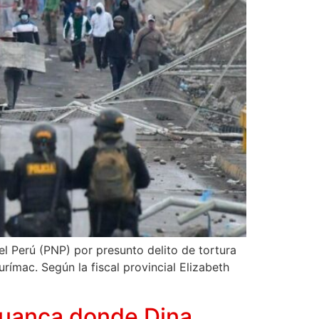
el Perú (PNP) por presunto delito de tortura
rímac. Según la fiscal provincial Elizabeth
huanca donde Dina