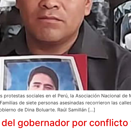
s protestas sociales en el Perú, la Asociación Nacional de 
milias de siete personas asesinadas recorrieron las calles
obierno de Dina Boluarte. Raúl Samillán […]
el gobernador por conflicto t