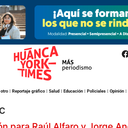
 otro
Reportaje gráfico
Salud
Educación
Policiales
Opinión
c
ón para Raúl Alfaro y Jorge A