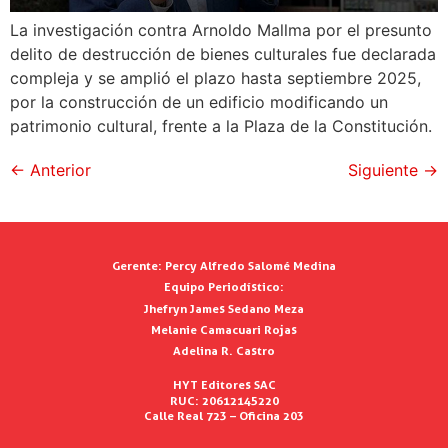
La investigación contra Arnoldo Mallma por el presunto
delito de destrucción de bienes culturales fue declarada
compleja y se amplió el plazo hasta septiembre 2025,
por la construcción de un edificio modificando un
patrimonio cultural, frente a la Plaza de la Constitución.
←
Anterior
Siguiente
→
Gerente:
Percy Alfredo Salomé Medina
Equipo Periodístico:
Jhefryn James Sedano Meza
Melanie Camacuari Rojas
Adelina R. Castro
HYT Editores SAC
RUC: 20612145220
Calle Real 723 – Oficina 203