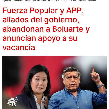
Fuerza Popular y APP,
aliados del gobierno,
abandonan a Boluarte y
anuncian apoyo a su
vacancia