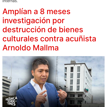
internas.
Amplían a 8 meses
investigación por
destrucción de bienes
culturales contra acuñista
Arnoldo Mallma