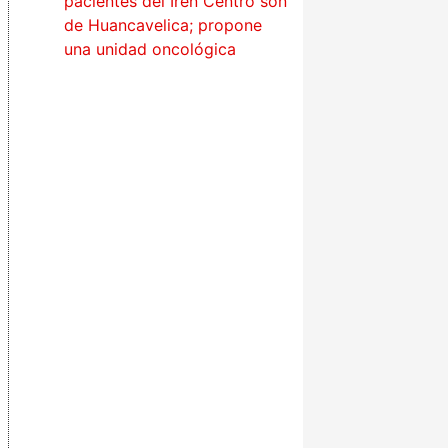
pacientes del Iren Centro son
de Huancavelica; propone
una unidad oncológica