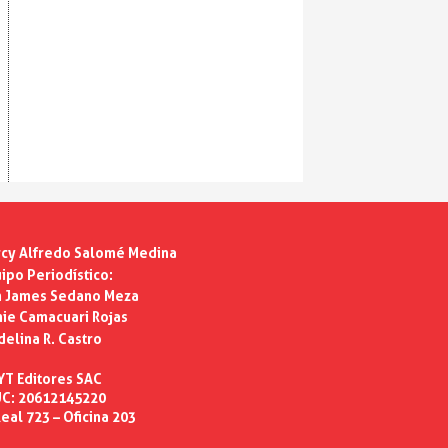
cy Alfredo Salomé Medina
ipo Periodístico:
n James Sedano Meza
ie Camacuari Rojas
delina R. Castro
YT Editores SAC
C: 20612145220
eal 723 – Oficina 203