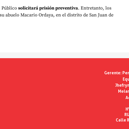
o Público
solicitará prisión preventiva
. Entretanto, los
 su abuelo Macario Ordaya, en el distrito de San Juan de
Gerente:
Per
Equ
Jhefry
Melan
A
H
RU
Calle R