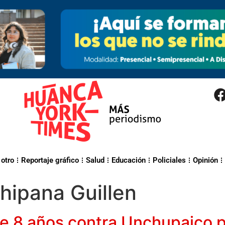
 otro
Reportaje gráfico
Salud
Educación
Policiales
Opinión
hipana Guillen
e 8 años contra Unchupaico po