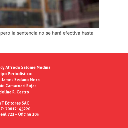
pero la sentencia no se hará efectiva hasta
cy Alfredo Salomé Medina
ipo Periodístico:
n James Sedano Meza
ie Camacuari Rojas
delina R. Castro
YT Editores SAC
C: 20612145220
eal 723 – Oficina 203