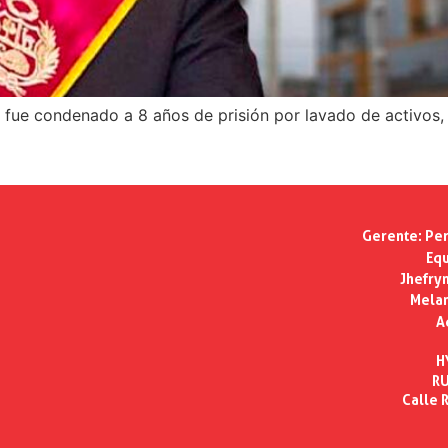
fue condenado a 8 años de prisión por lavado de activos, 
Gerente:
Per
Equ
Jhefry
Melan
A
H
RU
Calle R