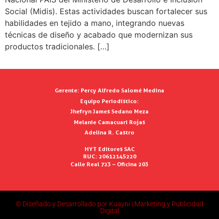
Social (Midis). Estas actividades buscan fortalecer sus
habilidades en tejido a mano, integrando nuevas
técnicas de diseño y acabado que modernizan sus
productos tradicionales. […]
Gerente:
Percy Alfredo Salomé Medina
Equipo Periodístico:
Jhefryn James Sedano Meza
Melanie Camacuari Rojas
Adelina R. Castro
HYT Editores SAC
RUC: 20612145220
Calle Real 723 – Oficina 203
© Diseñado y Desarrollado por Kuayni | Marketing y Publicidad
Digital