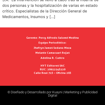
dos personas y la hospitalización de varias en estado
crítico. Especialistas de la Dirección General de
Medicamentos, Insumos y […]
Gerente:
Percy Alfredo Salomé Medina
Equipo Periodístico:
Jhefryn James Sedano Meza
Melanie Camacuari Rojas
Adelina R. Castro
HYT Editores SAC
RUC: 20612145220
Calle Real 723 – Oficina 203
© Diseñado y Desarrollado por Kuayni | Marketing y Publicidad
Digital