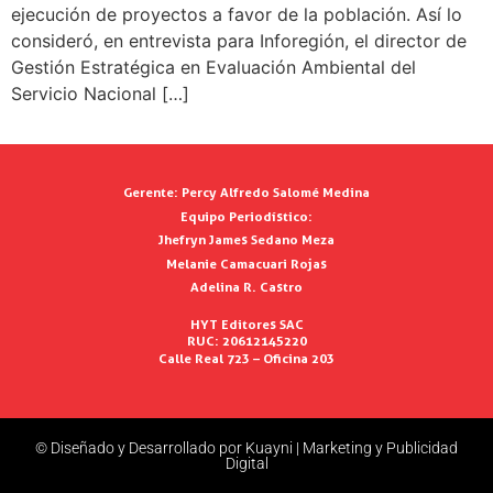
ejecución de proyectos a favor de la población. Así lo
consideró, en entrevista para Inforegión, el director de
Gestión Estratégica en Evaluación Ambiental del
Servicio Nacional […]
Gerente:
Percy Alfredo Salomé Medina
Equipo Periodístico:
Jhefryn James Sedano Meza
Melanie Camacuari Rojas
Adelina R. Castro
HYT Editores SAC
RUC: 20612145220
Calle Real 723 – Oficina 203
© Diseñado y Desarrollado por Kuayni | Marketing y Publicidad
Digital