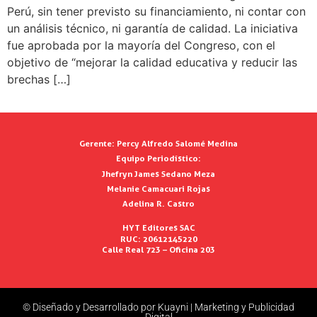
Perú, sin tener previsto su financiamiento, ni contar con
un análisis técnico, ni garantía de calidad. La iniciativa
fue aprobada por la mayoría del Congreso, con el
objetivo de “mejorar la calidad educativa y reducir las
brechas […]
Gerente:
Percy Alfredo Salomé Medina
Equipo Periodístico:
Jhefryn James Sedano Meza
Melanie Camacuari Rojas
Adelina R. Castro
HYT Editores SAC
RUC: 20612145220
Calle Real 723 – Oficina 203
© Diseñado y Desarrollado por Kuayni | Marketing y Publicidad