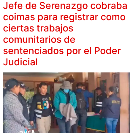
Jefe de Serenazgo cobraba
coimas para registrar como
ciertas trabajos
comunitarios de
sentenciados por el Poder
Judicial