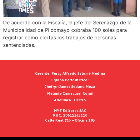
De acuerdo con la Fiscalía, el jefe del Serenazgo de la
Municipalidad de Pilcomayo cobraba 100 soles para
registrar como ciertas los trabajos de personas
sentenciadas.
Gerente:
Percy Alfredo Salomé Medina
Equipo Periodístico:
Jhefryn James Sedano Meza
Melanie Camacuari Rojas
Adelina R. Castro
HYT Editores SAC
RUC: 20612145220
Calle Real 723 – Oficina 203