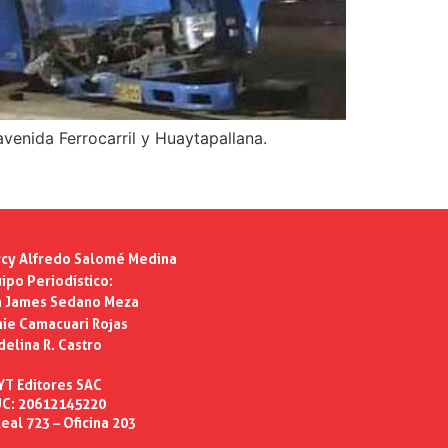
avenida Ferrocarril y Huaytapallana.
cy Alfredo Salomé Medina
ipo Periodístico:
n James Sedano Meza
ie Camacuari Rojas
delina R. Castro
YT Editores SAC
C: 20612145220
eal 723 – Oficina 203