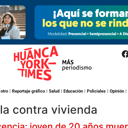
 otro
Reportaje gráfico
Salud
Educación
Policiales
Opinión
lla contra vivienda
cencia: joven de 20 años muere