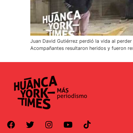
Juan David Gutiérrez perdió la vida al perder
Acompañantes resultaron heridos y fueron r