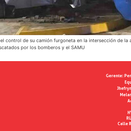
 el control de su camión furgoneta en la intersección de la 
escatados por los bomberos y el SAMU
Gerente:
Per
Equ
Jhefry
Melan
A
H
RU
Calle R