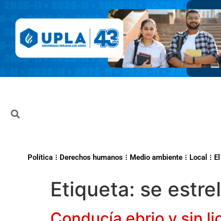
Política
Derechos humanos
Medio ambiente
Local
El
Etiqueta:
se estre
Conducía ebrio y sin li