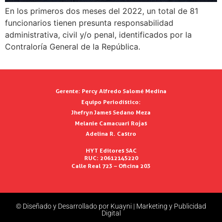
En los primeros dos meses del 2022, un total de 81
funcionarios tienen presunta responsabilidad
administrativa, civil y/o penal, identificados por la
Contraloría General de la República.
Gerente:
Percy Alfredo Salomé Medina
Equipo Periodístico:
Jhefryn James Sedano Meza
Melanie Camacuari Rojas
Adelina R. Castro
HYT Editores SAC
RUC: 20612145220
Calle Real 723 – Oficina 203
© Diseñado y Desarrollado por Kuayni | Marketing y Publicidad
Digital