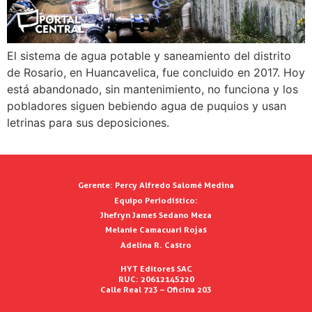
El sistema de agua potable y saneamiento del distrito
de Rosario, en Huancavelica, fue concluido en 2017. Hoy
está abandonado, sin mantenimiento, no funciona y los
pobladores siguen bebiendo agua de puquios y usan
letrinas para sus deposiciones.
Gerente:
Percy Alfredo Salomé Medina
Equipo Periodístico:
Jhefryn James Sedano Meza
Melanie Camacuari Rojas
Adelina R. Castro
HYT Editores SAC
RUC: 20612145220
Calle Real 723 – Oficina 203