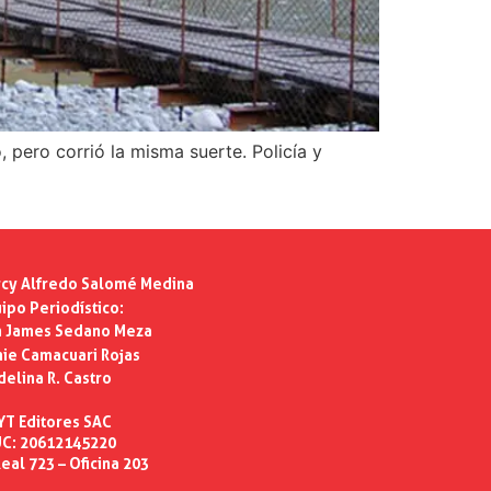
 pero corrió la misma suerte. Policía y
cy Alfredo Salomé Medina
ipo Periodístico:
n James Sedano Meza
ie Camacuari Rojas
delina R. Castro
YT Editores SAC
C: 20612145220
eal 723 – Oficina 203