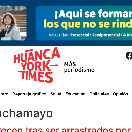
 otro
Reportaje gráfico
Salud
Educación
Policiales
Opinión
nchamayo
cen tras ser arrastrados por