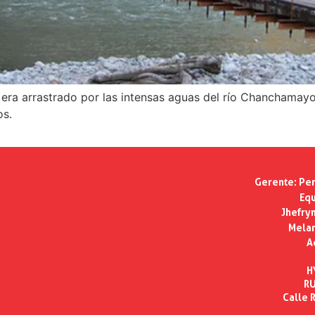
era arrastrado por las intensas aguas del río Chanchamayo,
os.
Gerente:
Per
Equ
Jhefry
Melan
A
H
RU
Calle R