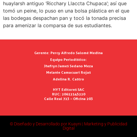
huaylarsh antiguo ‘Ricchary Llaccta Chupaca’; así que
tomó un peine, lo puso en una bolsa plástica en el que
las bodegas despachan pan y tocó la tonada precisa
para amenizar la comparsa de sus estudiantes.
Gerente:
Percy Alfredo Salomé Medina
Equipo Periodístico:
Jhefryn James Sedano Meza
Melanie Camacuari Rojas
Adelina R. Castro
HYT Editores SAC
RUC: 20612145220
Calle Real 723 – Oficina 203
© Diseñado y Desarrollado por Kuayni | Marketing y Publicidad
Digital