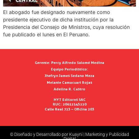
El abogado fue designado nuevamente como
presidente ejecutivo de dicha institución por la
Presidencia del Consejo de Ministros, cuya resolución
fue publicado el lunes en El Peruano.
Gerente:
Percy Alfredo Salomé Medina
Equipo Periodístico:
Jhefryn James Sedano Meza
Melanie Camacuari Rojas
Adelina R. Castro
HYT Editores SAC
RUC: 20612145220
Calle Real 723 – Oficina 203
© Diseñado y Desarrollado por Kuayni | Marketing y Publicidad
Digital