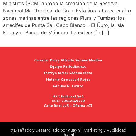
Ministros (PCM) aprobó la creación de la Reserva
Nacional Mar Tropical de Grau. Esta área abarca cuatro
zonas marinas entre las regiones Piura y Tumbes: los
arrecifes de Punta Sal, Cabo Blanco – El Ñuro, la isla
Foca y el Banco de Máncora. La extensión […]
Gerente:
Percy Alfredo Salomé Medina
Equipo Periodístico:
Jhefryn James Sedano Meza
Melanie Camacuari Rojas
Adelina R. Castro
HYT Editores SAC
RUC: 20612145220
Calle Real 723 – Oficina 203
© Diseñado y Desarrollado por Kuayni | Marketing y Publicidad
Digital