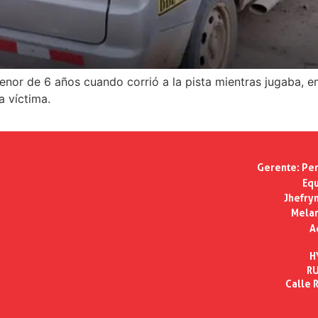
enor de 6 años cuando corrió a la pista mientras jugaba, e
a víctima.
Gerente:
Per
Equ
Jhefry
Melan
A
H
RU
Calle R