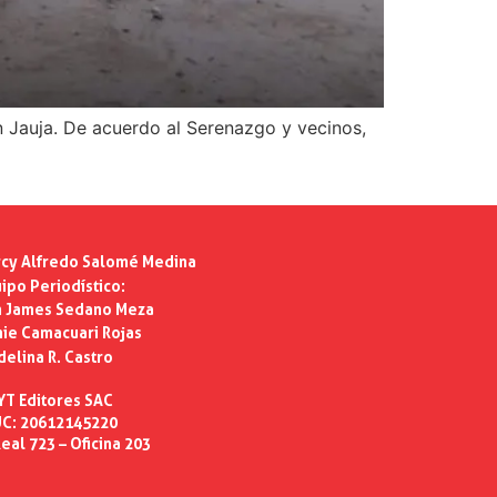
n Jauja. De acuerdo al Serenazgo y vecinos,
cy Alfredo Salomé Medina
ipo Periodístico:
n James Sedano Meza
ie Camacuari Rojas
delina R. Castro
YT Editores SAC
C: 20612145220
eal 723 – Oficina 203