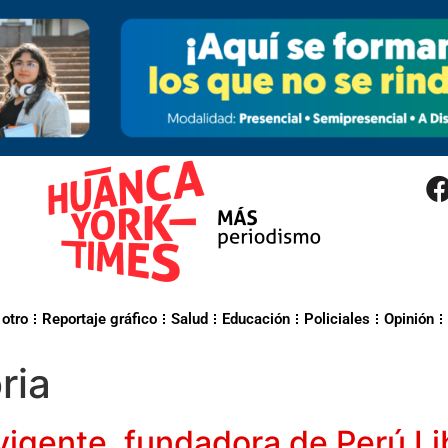
 otro
Reportaje gráfico
Salud
Educación
Policiales
Opinión
ria
igente, fundadora de Perú Lib