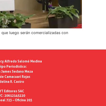
s, que luego serán comercializadas con
cy Alfredo Salomé Medina
ipo Periodístico:
n James Sedano Meza
ie Camacuari Rojas
delina R. Castro
YT Editores SAC
C: 20612145220
eal 723 – Oficina 203