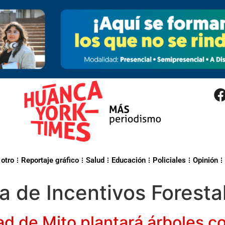
 otro
Reportaje gráfico
Salud
Educación
Policiales
Opinión
 de Incentivos Forestal
 de Mito plantará árboles co