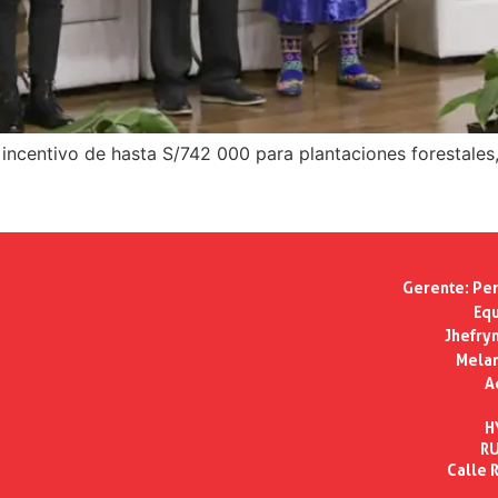
r incentivo de hasta S/742 000 para plantaciones forestale
Gerente:
Per
Equ
Jhefry
Melan
A
H
RU
Calle R