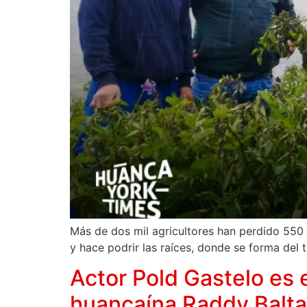
Más de dos mil agricultores han perdido 550 h
y hace podrir las raíces, donde se forma del 
Actor Pold Gastelo es e
huancaína Raddy Balta