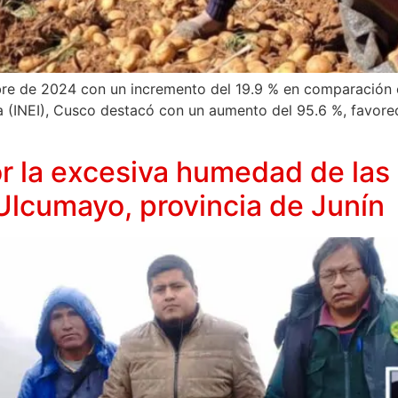
re de 2024 con un incremento del 19.9 % en comparación c
ica (INEI), Cusco destacó con un aumento del 95.6 %, favor
or la excesiva humedad de las 
Ulcumayo, provincia de Junín