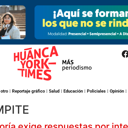
 otro
Reportaje gráfico
Salud
Educación
Policiales
Opinión
PITE
loría exige respuestas por int