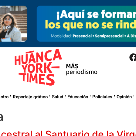
 otro
Reportaje gráfico
Salud
Educación
Policiales
Opinión
a
cestral al Santuario de la Vir