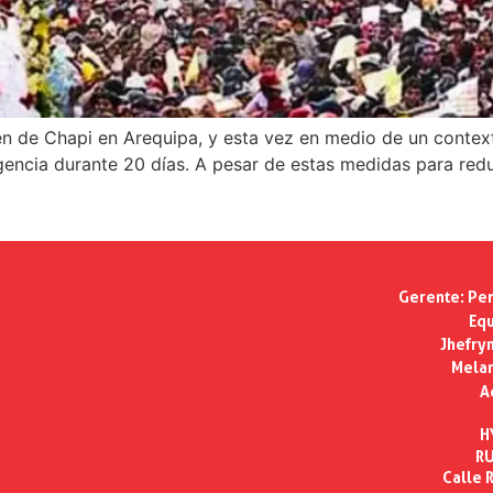
gen de Chapi en Arequipa, y esta vez en medio de un context
ncia durante 20 días. A pesar de estas medidas para reduc
Gerente:
Per
Equ
Jhefry
Melan
A
H
RU
Calle R