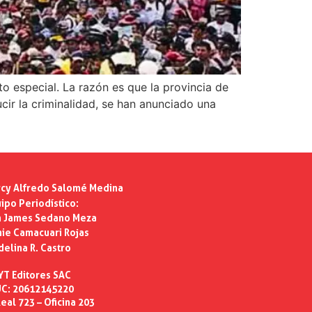
o especial. La razón es que la provincia de
ir la criminalidad, se han anunciado una
cy Alfredo Salomé Medina
ipo Periodístico:
n James Sedano Meza
ie Camacuari Rojas
delina R. Castro
YT Editores SAC
C: 20612145220
eal 723 – Oficina 203