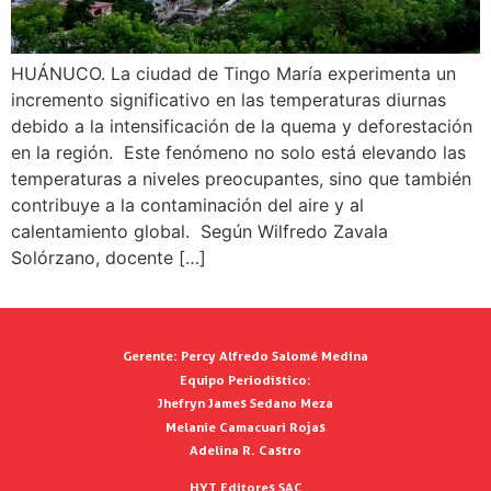
HUÁNUCO. La ciudad de Tingo María experimenta un
incremento significativo en las temperaturas diurnas
debido a la intensificación de la quema y deforestación
en la región. Este fenómeno no solo está elevando las
temperaturas a niveles preocupantes, sino que también
contribuye a la contaminación del aire y al
calentamiento global. Según Wilfredo Zavala
Solórzano, docente […]
Gerente:
Percy Alfredo Salomé Medina
Equipo Periodístico:
Jhefryn James Sedano Meza
Melanie Camacuari Rojas
Adelina R. Castro
HYT Editores SAC