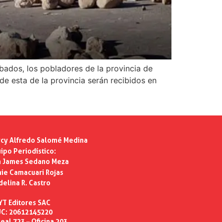
ados, los pobladores de la provincia de
 de esta de la provincia serán recibidos en
cy Alfredo Salomé Medina
ipo Periodístico:
n James Sedano Meza
ie Camacuari Rojas
delina R. Castro
YT Editores SAC
C: 20612145220
eal 723 – Oficina 203