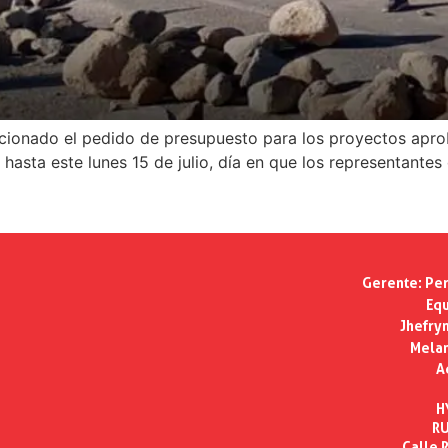
ionado el pedido de presupuesto para los proyectos aprob
hasta este lunes 15 de julio, día en que los representantes
Gerente:
Per
Equ
Jhefry
Melan
A
H
RU
Calle R