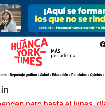
 otro
Reportaje gráfico
Salud
Educación
Policiales
Opinión
ín
enden paro hasta el lunes, dí