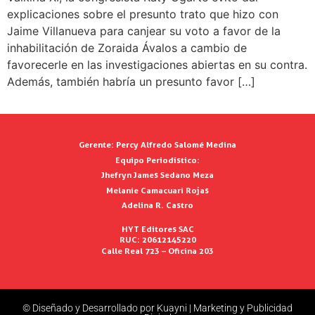
explicaciones sobre el presunto trato que hizo con
Jaime Villanueva para canjear su voto a favor de la
inhabilitación de Zoraida Ávalos a cambio de
favorecerle en las investigaciones abiertas en su contra.
Además, también habría un presunto favor […]
Gerente:
Percy Alfredo Salomé Medina
Equipo Periodístico:
Jhefryn James Sedano Meza
Melanie Camacuari Rojas
Adelina R. Castro
HYT Editores SAC
RUC: 20612145220
Calle Real 723 – Oficina 203
© Diseñado y Desarrollado por Kuayni | Marketing y Publicidad