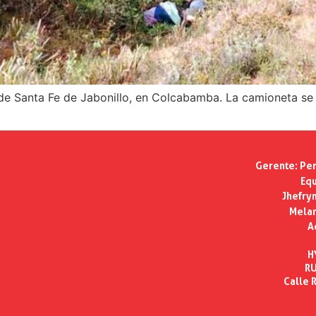
de Santa Fe de Jabonillo, en Colcabamba. La camioneta se
Gerente:
Per
Equ
Jhefry
Melan
A
H
RU
Calle R