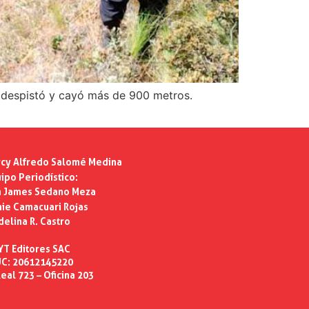
 despistó y cayó más de 900 metros.
cy Alfredo Salomé Medina
ipo Periodístico:
n James Sedano Meza
ie Camacuari Rojas
delina R. Castro
YT Editores SAC
C: 20612145220
eal 723 – Oficina 203