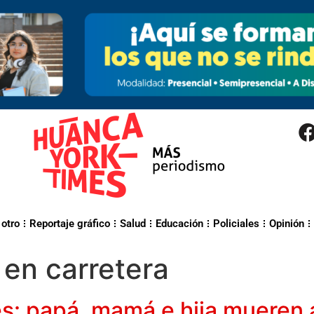
 otro
Reportaje gráfico
Salud
Educación
Policiales
Opinión
en carretera
s: papá, mamá e hija mueren 