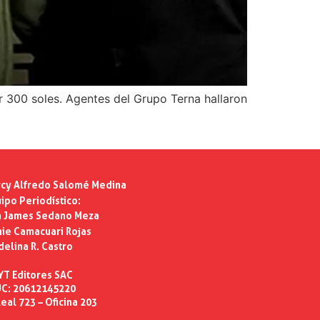
r 300 soles. Agentes del Grupo Terna hallaron
cy Alfredo Salomé Medina
ipo Periodístico:
n James Sedano Meza
ie Camacuari Rojas
delina R. Castro
YT Editores SAC
C: 20612145220
eal 723 – Oficina 203