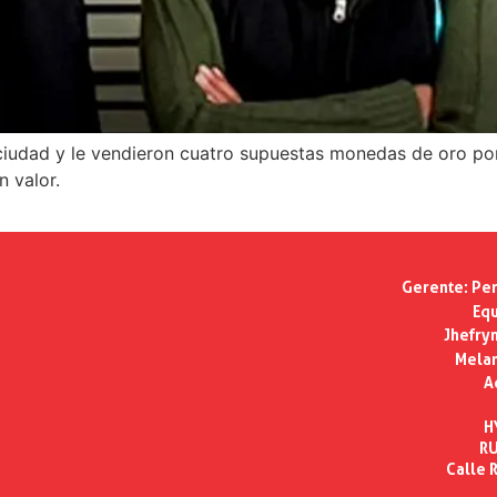
a ciudad y le vendieron cuatro supuestas monedas de oro po
n valor.
Gerente:
Per
Equ
Jhefry
Melan
A
H
RU
Calle R