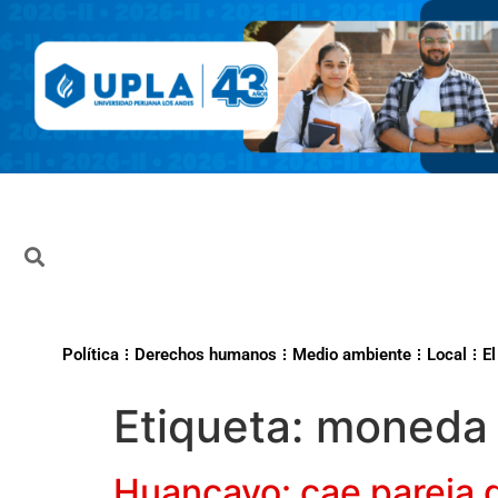
Política
Derechos humanos
Medio ambiente
Local
El
Etiqueta:
moneda 
Huancayo: cae pareja q