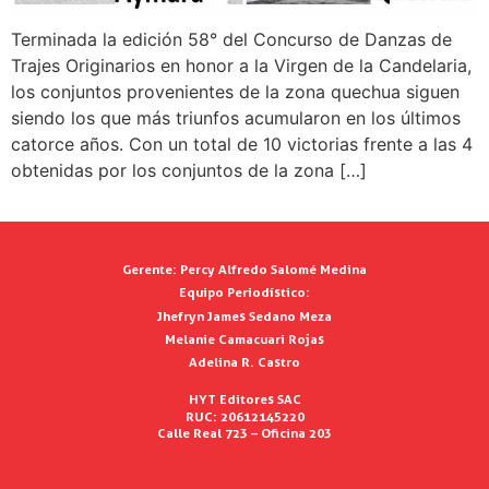
Terminada la edición 58° del Concurso de Danzas de
Trajes Originarios en honor a la Virgen de la Candelaria,
los conjuntos provenientes de la zona quechua siguen
siendo los que más triunfos acumularon en los últimos
catorce años. Con un total de 10 victorias frente a las 4
obtenidas por los conjuntos de la zona […]
Gerente:
Percy Alfredo Salomé Medina
Equipo Periodístico:
Jhefryn James Sedano Meza
Melanie Camacuari Rojas
Adelina R. Castro
HYT Editores SAC
RUC: 20612145220
Calle Real 723 – Oficina 203