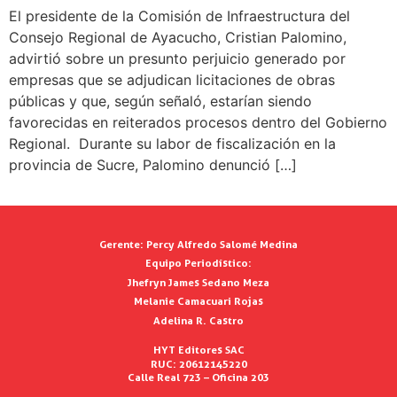
El presidente de la Comisión de Infraestructura del
Consejo Regional de Ayacucho, Cristian Palomino,
advirtió sobre un presunto perjuicio generado por
empresas que se adjudican licitaciones de obras
públicas y que, según señaló, estarían siendo
favorecidas en reiterados procesos dentro del Gobierno
Regional. Durante su labor de fiscalización en la
provincia de Sucre, Palomino denunció […]
Gerente:
Percy Alfredo Salomé Medina
Equipo Periodístico:
Jhefryn James Sedano Meza
Melanie Camacuari Rojas
Adelina R. Castro
HYT Editores SAC
RUC: 20612145220
Calle Real 723 – Oficina 203