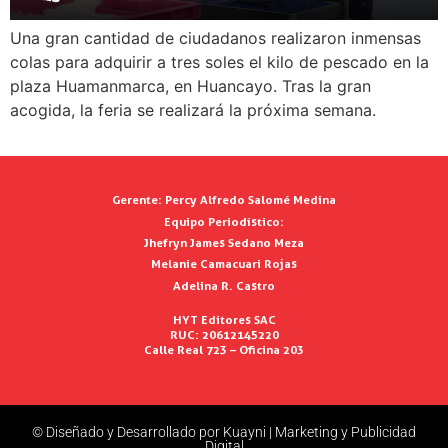
Una gran cantidad de ciudadanos realizaron inmensas
colas para adquirir a tres soles el kilo de pescado en la
plaza Huamanmarca, en Huancayo. Tras la gran
acogida, la feria se realizará la próxima semana.
Gerente:
Percy Alfredo Salomé Medina
Equipo Periodístico:
Jhefryn James Sedano Meza
Melanie Camacuari Rojas
Adelina R. Castro
HYT Editores SAC
RUC: 20612145220
Calle Real 723 – Oficina 203
© Diseñado y Desarrollado por Kuayni | Marketing y Publicidad
Digital