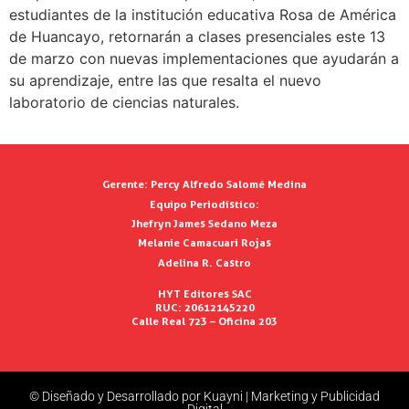
estudiantes de la institución educativa Rosa de América
de Huancayo, retornarán a clases presenciales este 13
de marzo con nuevas implementaciones que ayudarán a
su aprendizaje, entre las que resalta el nuevo
laboratorio de ciencias naturales.
Gerente:
Percy Alfredo Salomé Medina
Equipo Periodístico:
Jhefryn James Sedano Meza
Melanie Camacuari Rojas
Adelina R. Castro
HYT Editores SAC
RUC: 20612145220
Calle Real 723 – Oficina 203
© Diseñado y Desarrollado por Kuayni | Marketing y Publicidad
Digital