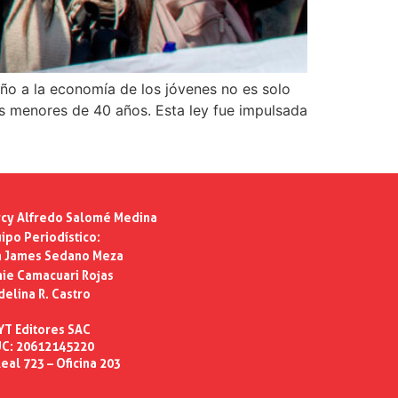
ño a la economía de los jóvenes no es solo
los menores de 40 años. Esta ley fue impulsada
cy Alfredo Salomé Medina
ipo Periodístico:
n James Sedano Meza
ie Camacuari Rojas
delina R. Castro
YT Editores SAC
C: 20612145220
eal 723 – Oficina 203