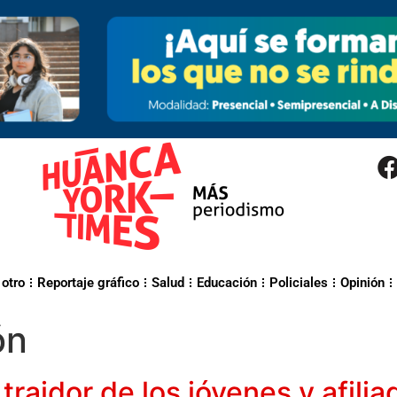
 otro
Reportaje gráfico
Salud
Educación
Policiales
Opinión
ón
 traidor de los jóvenes y afili