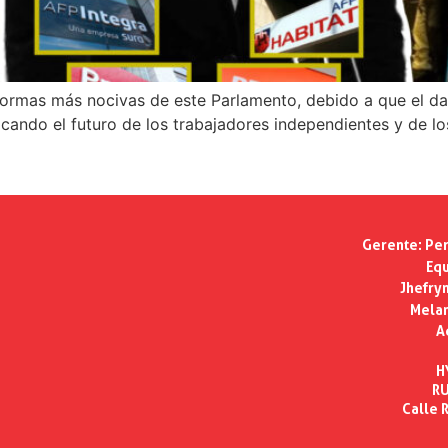
normas más nocivas de este Parlamento, debido a que el da
dicando el futuro de los trabajadores independientes y de 
Gerente:
Per
Equ
Jhefry
Melan
A
H
RU
Calle R