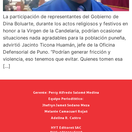
La participación de representantes del Gobierno de
Dina Boluarte, durante los actos religiosos y festivos en
honor a la Virgen de la Candelaria, podrían ocasionar
situaciones nada agradables para la población puneña,
advirtió Jacinto Ticona Huamán, jefe de la Oficina
Defensorial de Puno. “Podrían generar fricción y
violencia, eso tenemos que evitar. Quienes tomen esa
[…]
Gerente:
Percy Alfredo Salomé Medina
Equipo Periodístico:
Jhefryn James Sedano Meza
Melanie Camacuari Rojas
Adelina R. Castro
HYT Editores SAC