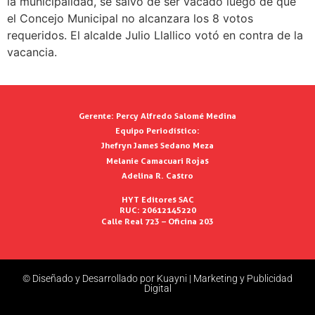
la municipalidad, se salvó de ser vacado luego de que
el Concejo Municipal no alcanzara los 8 votos
requeridos. El alcalde Julio Llallico votó en contra de la
vacancia.
Gerente:
Percy Alfredo Salomé Medina
Equipo Periodístico:
Jhefryn James Sedano Meza
Melanie Camacuari Rojas
Adelina R. Castro
HYT Editores SAC
RUC: 20612145220
Calle Real 723 – Oficina 203
© Diseñado y Desarrollado por Kuayni | Marketing y Publicidad
Digital