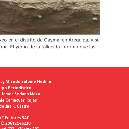
yco en el distrito de Cayma, en Arequipa, y su
ona. El yerno de la fallecida informó que las
cy Alfredo Salomé Medina
ipo Periodístico:
n James Sedano Meza
ie Camacuari Rojas
delina R. Castro
YT Editores SAC
C: 20612145220
eal 723 – Oficina 203