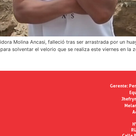
dora Molina Ancasi, falleció tras ser arrastrada por un hua
ra solventar el velorio que se realiza este viernes en la z
Gerente:
Per
Equ
Jhefry
Melan
A
H
RU
Calle R