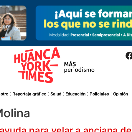
 otro
Reportaje gráfico
Salud
Educación
Policiales
Opinión
Molina
 ayuda para velar a anciana d