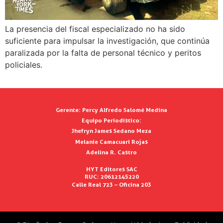
La presencia del fiscal especializado no ha sido
suficiente para impulsar la investigación, que continúa
paralizada por la falta de personal técnico y peritos
policiales.
Gerente:
Percy Alfredo Salomé Medina
Equipo Periodístico:
Jhefryn James Sedano Meza
Melanie Camacuari Rojas
Adelina R. Castro
HYT Editores SAC
RUC: 20612145220
Calle Real 723 – Oficina 203