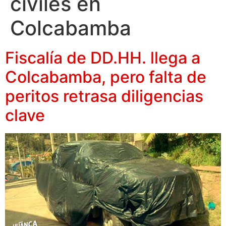
civiles en
Colcabamba
Fiscalía de DD.HH. llega a
Colcabamba, pero falta de
peritos retrasa diligencias
clave