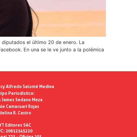
 diputados el último 20 de enero. La
Facebook. En una se le ve junto a la polémica
cy Alfredo Salomé Medina
ipo Periodístico:
n James Sedano Meza
ie Camacuari Rojas
delina R. Castro
YT Editores SAC
C: 20612145220
eal 723 – Oficina 203