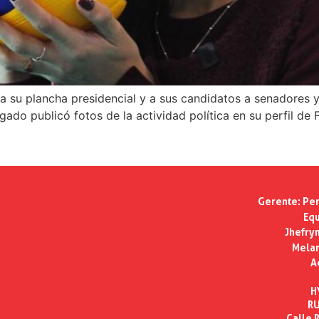
 a su plancha presidencial y a sus candidatos a senadores y
do publicó fotos de la actividad política en su perfil de 
Gerente:
Per
Equ
Jhefry
Melan
A
H
RU
Calle R