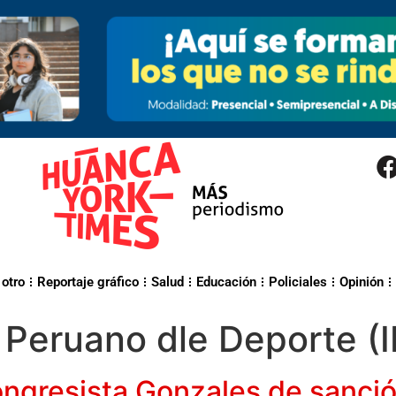
 otro
Reportaje gráfico
Salud
Educación
Policiales
Opinión
o Peruano dle Deporte (
congresista Gonzales de sanci