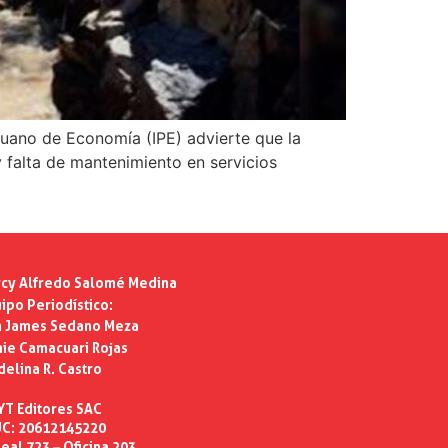
eruano de Economía (IPE) advierte que la
y falta de mantenimiento en servicios
cy Alfredo Salomé Medina
ipo Periodístico:
n James Sedano Meza
ie Camacuari Rojas
delina R. Castro
YT Editores SAC
C: 20612145220
eal 723 – Oficina 203