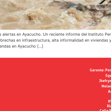
s alertas en Ayacucho. Un reciente informe del Instituto P
 brechas en infraestructura, alta informalidad en viviendas 
viendas en Ayacucho […]
Gerente:
Per
Equ
Jhefry
Melan
A
H
RU
Calle R