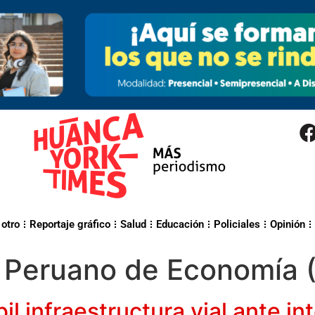
 otro
Reportaje gráfico
Salud
Educación
Policiales
Opinión
o Peruano de Economía (
l infraestructura vial ante in