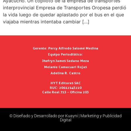
Ayacucho. Un copiloto de la empresa de transportes
interprovincial Empresa de Transportes Oropesa perdió
la vida luego de quedar aplastado por el bus en el que
viajaba mientras intentaba cambiar […]
Gerente:
Percy Alfredo Salomé Medina
Equipo Periodístico:
Jhefryn James Sedano Meza
Melanie Camacuari Rojas
Adelina R. Castro
HYT Editores SAC
RUC: 20612145220
Calle Real 723 – Oficina 203
© Diseñado y Desarrollado por Kuayni | Marketing y Publicidad
Digital