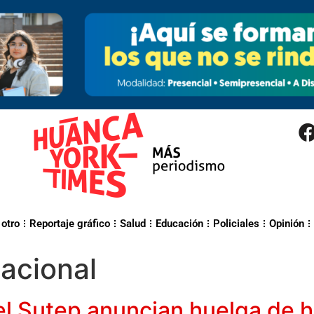
 otro
Reportaje gráfico
Salud
Educación
Policiales
Opinión
acional
el Sutep anuncian huelga de 