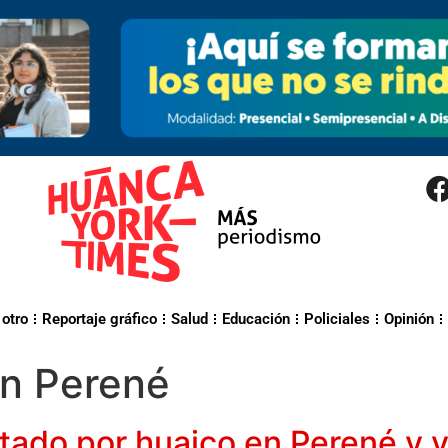
 otro
Reportaje gráfico
Salud
Educación
Policiales
Opinión
en Perené
tado por huaico en Perené y ya