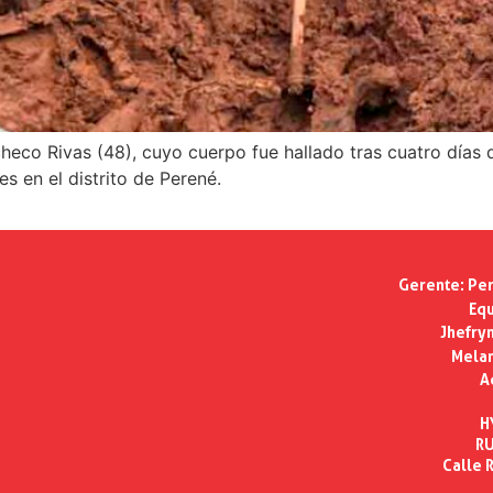
eco Rivas (48), cuyo cuerpo fue hallado tras cuatro días 
s en el distrito de Perené.
Gerente:
Per
Equ
Jhefry
Melan
A
H
RU
Calle R