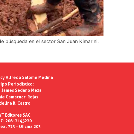
de búsqueda en el sector San Juan Kimarini.
cy Alfredo Salomé Medina
ipo Periodístico:
n James Sedano Meza
ie Camacuari Rojas
delina R. Castro
YT Editores SAC
C: 20612145220
eal 723 – Oficina 203