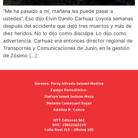
“Me ha pasado a mí, mañana les puede pasar a
ustedes”. Eso dijo Elvin Danilo Carhuaz Loyola semanas
después del accidente que dejó tres muertos y más de
diez heridos. No lo dijo como disculpa. Lo dijo como
advertencia. Carhuaz era entonces director regional de
Transportes y Comunicaciones de Junín, en la gestión
de Zósimo […]
Gerente:
Percy Alfredo Salomé Medina
Equipo Periodístico:
Jhefryn James Sedano Meza
Melanie Camacuari Rojas
Adelina R. Castro
HYT Editores SAC
RUC: 20612145220
Calle Real 723 – Oficina 203