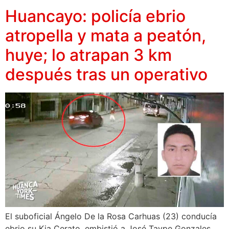
Huancayo: policía ebrio
atropella y mata a peatón,
huye; lo atrapan 3 km
después tras un operativo
El suboficial Ángelo De la Rosa Carhuas (23) conducía
ebrio su Kia Cerato, embistió a José Taype Gonzales