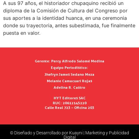
A sus 97 años, el historiador chupaquino recibió un
diploma de la Comisión de Cultura del Congreso por
sus aportes a la identidad huanca, en una ceremonia
donde su trayectoria, antes subestimada, fue finalmente
puesta en valor.
Gerente:
Percy Alfredo Salomé Medina
Equipo Periodístico:
Jhefryn James Sedano Meza
Melanie Camacuari Rojas
Adelina R. Castro
HYT Editores SAC
RUC: 20612145220
Calle Real 723 – Oficina 203
© Diseñado y Desarrollado por Kuayni | Marketing y Publicidad
Digital