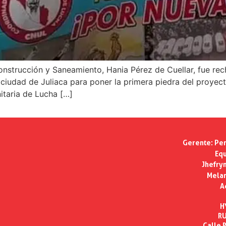
 Construcción y Saneamiento, Hania Pérez de Cuellar, fue r
a ciudad de Juliaca para poner la primera piedra del proyect
itaria de Lucha […]
Gerente:
Per
Equ
Jhefry
Melan
A
H
RU
Calle R