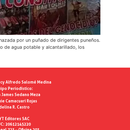
echazada por un puñado de dirigentes puneños.
o de agua potable y alcantarillado, los
cy Alfredo Salomé Medina
ipo Periodístico:
n James Sedano Meza
ie Camacuari Rojas
delina R. Castro
YT Editores SAC
C: 20612145220
eal 723 – Oficina 203