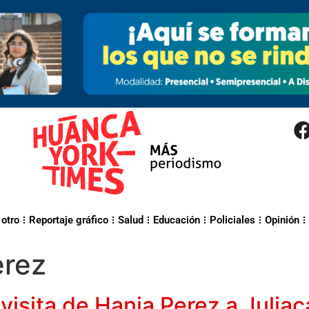
 otro
Reportaje gráfico
Salud
Educación
Policiales
Opinión
erez
visita de Hania Perez a Juliac