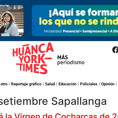
 otro
Reportaje gráfico
Salud
Educación
Policiales
Opinión
 setiembre Sapallanga
á la Virgen de Cocharcas de 2