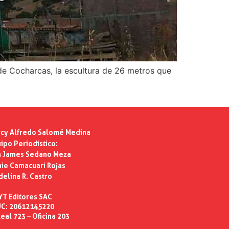
 de Cocharcas, la escultura de 26 metros que
cy Alfredo Salomé Medina
ipo Periodístico:
n James Sedano Meza
ie Camacuari Rojas
delina R. Castro
YT Editores SAC
C: 20612145220
eal 723 – Oficina 203