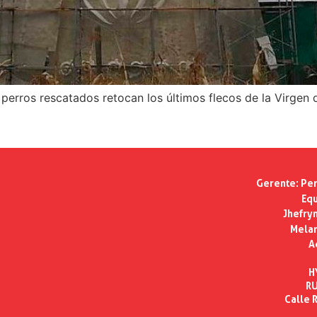
 perros rescatados retocan los últimos flecos de la Virgen
Gerente:
Per
Equ
Jhefry
Melan
A
H
RU
Calle R