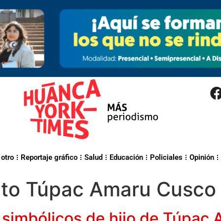
 otro
Reportaje gráfico
Salud
Educación
Policiales
Opinión
ito Túpac Amaru Cusco
 simbólicos de hijo de Túpac