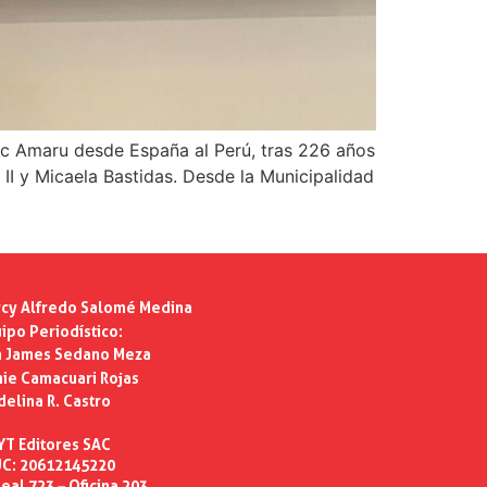
pac Amaru desde España al Perú, tras 226 años
II y Micaela Bastidas. Desde la Municipalidad
cy Alfredo Salomé Medina
ipo Periodístico:
n James Sedano Meza
ie Camacuari Rojas
delina R. Castro
YT Editores SAC
C: 20612145220
eal 723 – Oficina 203