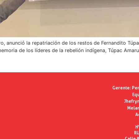
lvo, anunció la repatriación de los restos de Fernandito Tú
emoria de los líderes de la rebelión indígena, Túpac Amaru 
Gerente:
Per
Equ
Jhefry
Melan
A
H
RU
Calle R